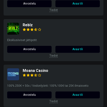
Arvostelu
Avaa tili
Tiedot
Reblz
Eksklusiiviset jättipotit.
Arvostelu
Avaa tili
Tiedot
Moana Casino
100% 250€ + 50x / Vedonlyönti: 100% 100€ tai 25€ ilmaisveto
Arvostelu
Avaa tili
Tiedot