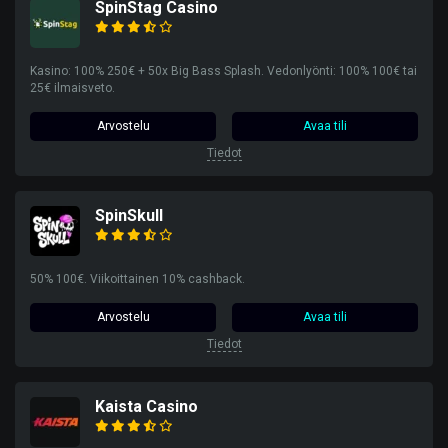
SpinStag Casino
Kasino: 100% 250€ + 50x Big Bass Splash. Vedonlyönti: 100% 100€ tai
25€ ilmaisveto.
Arvostelu
Avaa tili
Tiedot
SpinSkull
50% 100€. Viikoittainen 10% cashback.
Arvostelu
Avaa tili
Tiedot
Kaista Casino