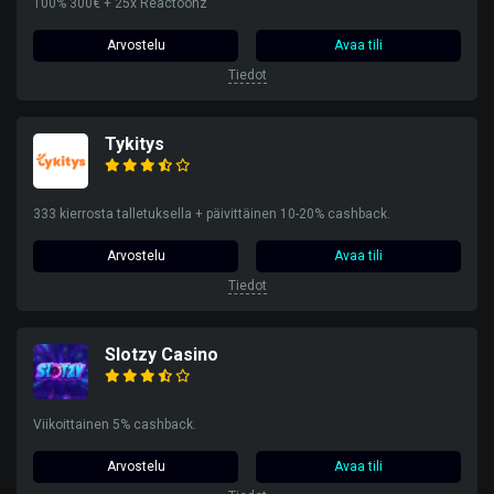
100% 300€ + 25x Reactoonz
Arvostelu
Avaa tili
Tiedot
Tykitys
333 kierrosta talletuksella + päivittäinen 10-20% cashback.
Arvostelu
Avaa tili
Tiedot
Slotzy Casino
Viikoittainen 5% cashback.
Arvostelu
Avaa tili