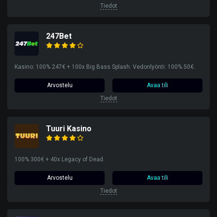
Tiedot
247Bet
Kasino: 100% 247€ + 100x Big Bass Splash. Vedonlyönti: 100% 50€.
Arvostelu
Avaa tili
Tiedot
Tuuri Kasino
100% 300€ + 40x Legacy of Dead.
Arvostelu
Avaa tili
Tiedot