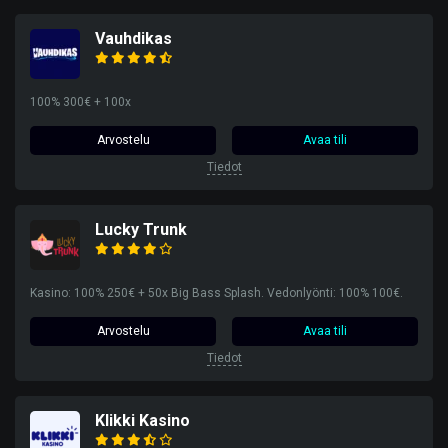
Vauhdikas
100% 300€ + 100x
Arvostelu
Avaa tili
Tiedot
Lucky Trunk
Kasino: 100% 250€ + 50x Big Bass Splash. Vedonlyönti: 100% 100€.
Arvostelu
Avaa tili
Tiedot
Klikki Kasino