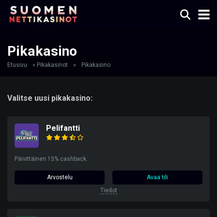
Pikakasino
Etusivu
»
Pikakasinot
»
Pikakasino
Valitse uusi pikakasino:
Pelifantti
Päivittäinen 15% cashback.
Arvostelu
Avaa tili
Tiedot