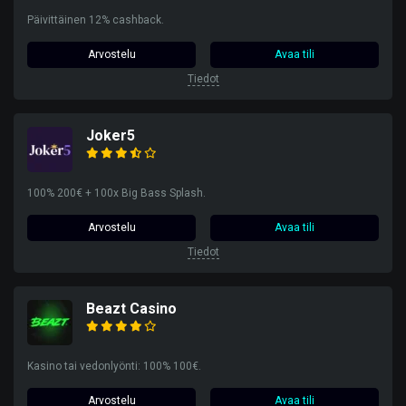
Päivittäinen 12% cashback.
Arvostelu
Avaa tili
Tiedot
Joker5
100% 200€ + 100x Big Bass Splash.
Arvostelu
Avaa tili
Tiedot
Beazt Casino
Kasino tai vedonlyönti: 100% 100€.
Arvostelu
Avaa tili