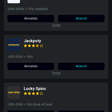
200% 5000€ + 10% cashback
Arvostelu
Avaa tili
Tiedot
Jackpoty
100% 500€ + 100x.
Arvostelu
Avaa tili
Tiedot
Lucky Spins
100% 200€ + 100x Book of Dead