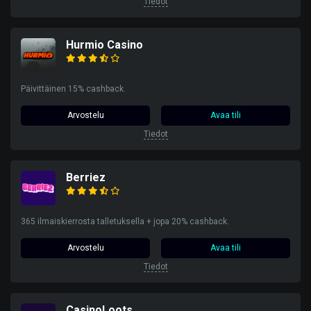
Tiedot
Hurmio Casino
Päivittäinen 15% cashback.
Arvostelu
Avaa tili
Tiedot
Berriez
365 ilmaiskierrosta talletuksella + jopa 20% cashback.
Arvostelu
Avaa tili
Tiedot
CasinoLoots