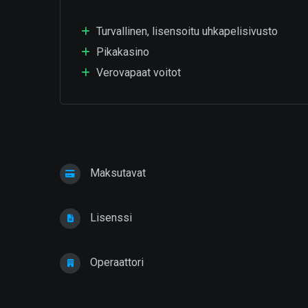
Turvallinen, lisensoitu uhkapelisivusto
Pikakasino
Verovapaat voitot
Maksutavat
Lisenssi
Operaattori