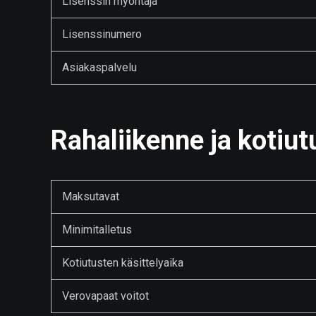
Lisenssin myöntäjä
Lisenssinumero
Asiakaspalvelu
Rahaliikenne ja kotiut
Maksutavat
Minimitalletus
Kotiutusten käsittelyaika
Verovapaat voitot