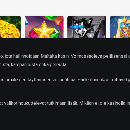
, jota hallinnoidaan Maltalta käsin. Voimassaoleva pelilisenssi
sista, kampanjoista sekä peleistä.
mislomakkeen täyttämisen voi unohtaa. Pankkitunnukset riittävät j
 valikot houkuttelevat tutkimaan lisää. Mikään ei ole kasinolla in