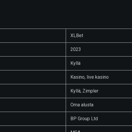
XLBet
2023
Kyllä
Kasino, live kasino
Kyllä, Zimpler
Oma alusta
BP Group Ltd