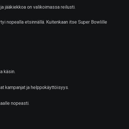
ja jääkiekkoa on valikoimassa reilusti.
tyi nopealla etsinnällä. Kuitenkaan itse Super Bowlille
a käsin.
at kampanjat ja helppokäyttöisyys.
aalle nopeasti.