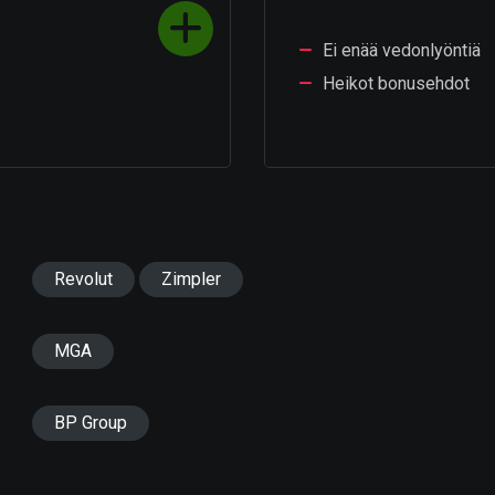
Ei enää vedonlyöntiä
Heikot bonusehdot
Revolut
Zimpler
MGA
BP Group