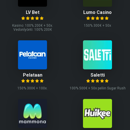
LV Bet
Lumo Casino
Kasino: 100% 200€ + 50x.
150% 300€ + 50x
Vedonlyönti: 100% 200€
Pelataan
Saletti
150% 300€ + 100x.
100% 500€ + 50x peliin Sugar Rush