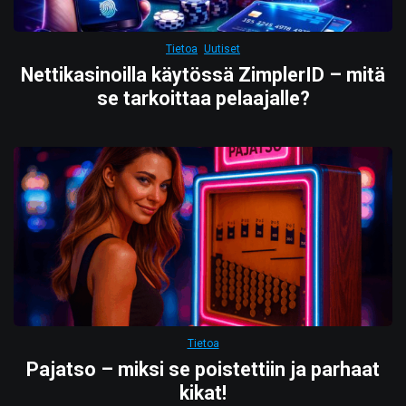
Tietoa
Uutiset
Nettikasinoilla käytössä ZimplerID – mitä
se tarkoittaa pelaajalle?
Tietoa
Pajatso – miksi se poistettiin ja parhaat
kikat!