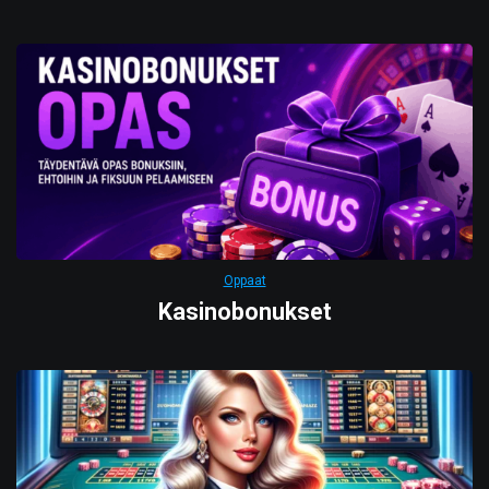
Oppaat
Kasinobonukset