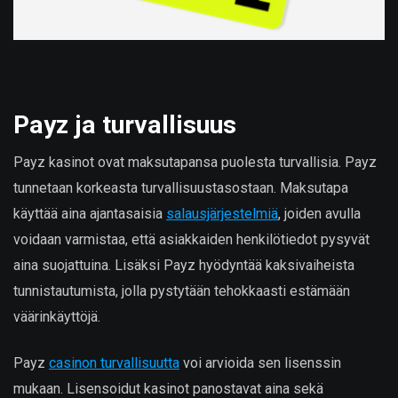
Payz ja turvallisuus
Payz kasinot ovat maksutapansa puolesta turvallisia. Payz
tunnetaan korkeasta turvallisuustasostaan. Maksutapa
käyttää aina ajantasaisia
salausjärjestelmiä
, joiden avulla
voidaan varmistaa, että asiakkaiden henkilötiedot pysyvät
aina suojattuina. Lisäksi Payz hyödyntää kaksivaiheista
tunnistautumista, jolla pystytään tehokkaasti estämään
väärinkäyttöjä.
Payz
casinon turvallisuutta
voi arvioida sen lisenssin
mukaan. Lisensoidut kasinot panostavat aina sekä