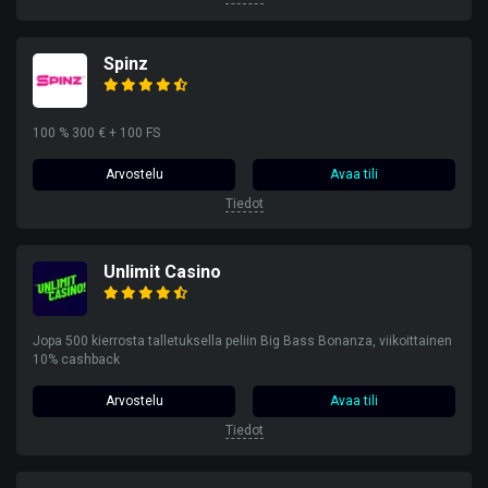
Spinz
100 % 300 € + 100 FS
Arvostelu
Avaa tili
Tiedot
Unlimit Casino
Jopa 500 kierrosta talletuksella peliin Big Bass Bonanza, viikoittainen
10% cashback
Arvostelu
Avaa tili
Tiedot