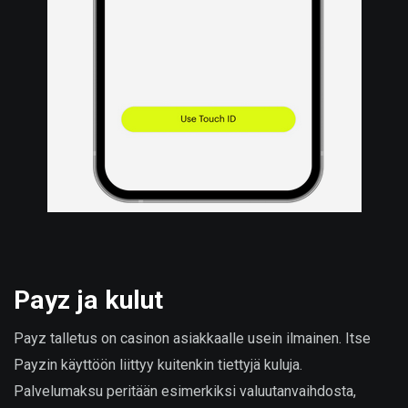
Payz ja kulut
Payz talletus on casinon asiakkaalle usein ilmainen. Itse
Payzin käyttöön liittyy kuitenkin tiettyjä kuluja.
Palvelumaksu peritään esimerkiksi valuutanvaihdosta,