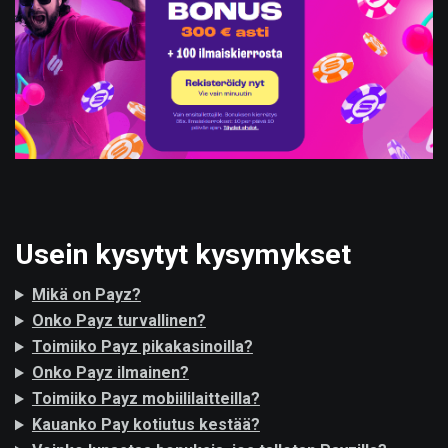
Usein kysytyt kysymykset
Mikä on Payz?
Onko Payz turvallinen?
Toimiiko Payz pikakasinoilla?
Onko Payz ilmainen?
Toimiiko Payz mobiililaitteilla?
Kauanko Pay kotiutus kestää?