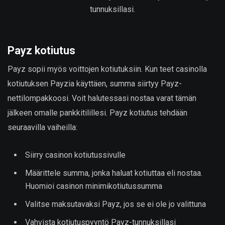
tunnuksillasi.
Payz kotiutus
Payz sopii myös voittojen kotiutuksiin. Kun teet casinolla
kotiutuksen Payzia käyttäen, summa siirtyy Payz-
nettilompakkoosi. Voit halutessasi nostaa varat tämän
jälkeen omalle pankkitilillesi. Payz kotiutus tehdään
seuraavilla vaiheilla:
Siirry casinon kotiutussivulle
Määrittele summa, jonka haluat kotiuttaa eli nostaa.
Huomioi casinon minimikotiutussumma
Valitse maksutavaksi Payz, jos se ei ole jo valittuna
Vahvista kotiutuspyyntö Payz-tunnuksillasi