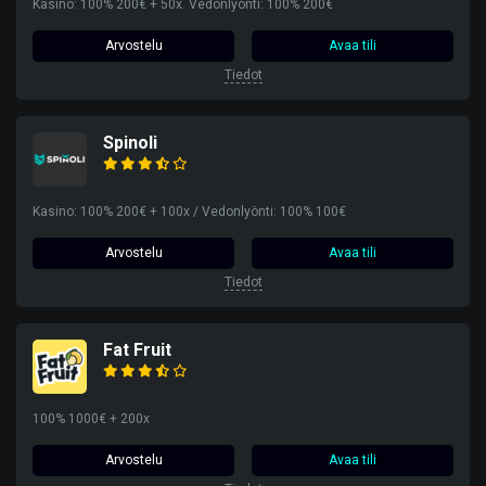
Kasino: 100% 200€ + 50x. Vedonlyönti: 100% 200€
Arvostelu
Avaa tili
Tiedot
Spinoli
Kasino: 100% 200€ + 100x / Vedonlyönti: 100% 100€
Arvostelu
Avaa tili
Tiedot
Fat Fruit
100% 1000€ + 200x
Arvostelu
Avaa tili