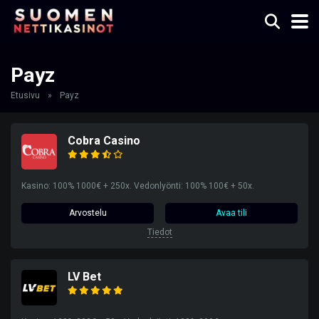
Payz
Etusivu
»
Payz
Cobra Casino
Kasino: 100% 1000€ + 250x. Vedonlyönti: 100% 100€ + 50x.
Arvostelu
Avaa tili
Tiedot
LV Bet