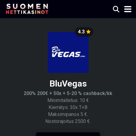
4.3
BluVegas
200% 200€ + 50x + 5-20 % cashback/kk
Minimitalletus: 10 €
Kierrätys: 30x T+B
Maksimipanos 5 €.
Nostorajoitus 2500 €.