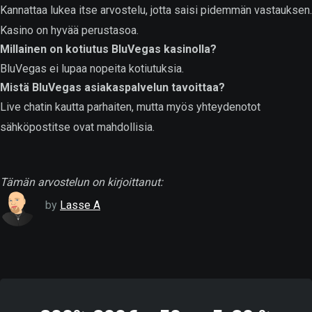
Kannattaa lukea itse arvostelu, jotta saisi pidemmän vastauksen.
Kasino on hyvää perustasoa.
Millainen on kotiutus BluVegas kasinolla?
BluVegas ei lupaa nopeita kotiutuksia.
Mistä BluVegas asiakaspalvelun tavoittaa?
Live chatin kautta parhaiten, mutta myös yhteydenotot
sähköpostitse ovat mahdollisia.
Tämän arvostelun on kirjoittanut:
by
Lasse A