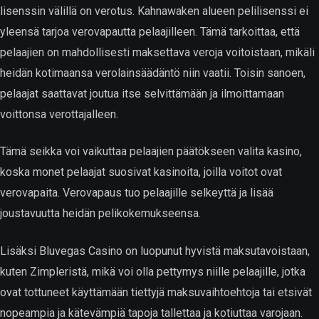
lisenssin välillä on verotus. Kahnawaken alueen pelilisenssi ei
yleensä tarjoa verovapautta pelaajilleen. Tämä tarkoittaa, että
pelaajien on mahdollisesti maksettava veroja voitoistaan, mikäli
heidän kotimaansa verolainsäädäntö niin vaatii. Toisin sanoen,
pelaajat saattavat joutua itse selvittämään ja ilmoittamaan
voittonsa verottajalleen.
Tämä seikka voi vaikuttaa pelaajien päätökseen valita kasino,
koska monet pelaajat suosivat kasinoita, joilla voitot ovat
verovapaita. Verovapaus tuo pelaajille selkeyttä ja lisää
joustavuutta heidän pelikokemukseensa.
Lisäksi Bluvegas Casino on luopunut hyvistä maksutavoistaan,
kuten Zimpleristä, mikä voi olla pettymys niille pelaajille, jotka
ovat tottuneet käyttämään tiettyjä maksuvaihtoehtoja tai etsivät
nopeampia ja kätevämpiä tapoja tallettaa ja kotiuttaa varojaan.