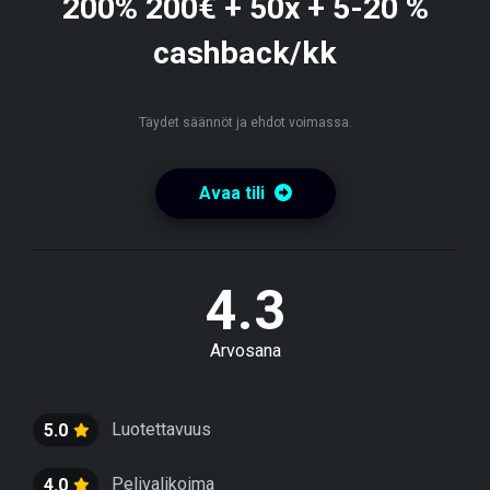
200% 200€ + 50x + 5-20 %
cashback/kk
Täydet säännöt ja ehdot voimassa.
Avaa tili
4.3
Arvosana
Luotettavuus
5.0
Pelivalikoima
4.0