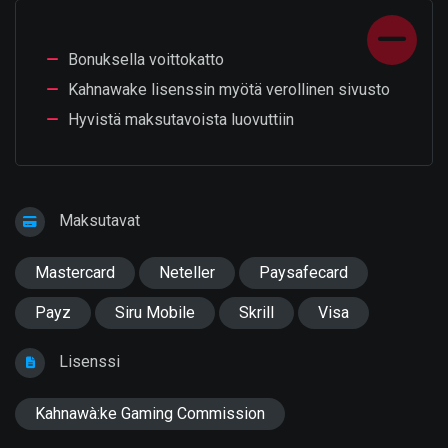
Bonuksella voittokatto
Kahnawake lisenssin myötä verollinen sivusto
Hyvistä maksutavoista luovuttiin
Maksutavat
Mastercard
Neteller
Paysafecard
Payz
Siru Mobile
Skrill
Visa
Lisenssi
Kahnawà:ke Gaming Commission