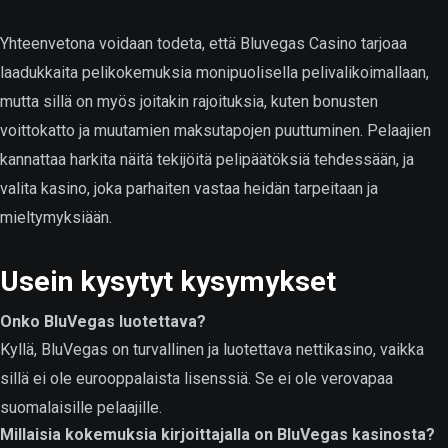
Yhteenvetona voidaan todeta, että Bluvegas Casino tarjoaa
laadukkaita pelikokemuksia monipuolisella pelivalikoimallaan,
mutta sillä on myös joitakin rajoituksia, kuten bonusten
voittokatto ja muutamien maksutapojen puuttuminen. Pelaajien
kannattaa harkita näitä tekijöitä pelipäätöksiä tehdessään, ja
valita kasino, joka parhaiten vastaa heidän tarpeitaan ja
mieltymyksiään.
Usein kysytyt kysymykset
Onko BluVegas luotettava?
Kyllä, BluVegas on turvallinen ja luotettava nettikasino, vaikka
sillä ei ole eurooppalaista lisenssiä. Se ei ole verovapaa
suomalaisille pelaajille.
Millaisia kokemuksia kirjoittajalla on BluVegas kasinosta?