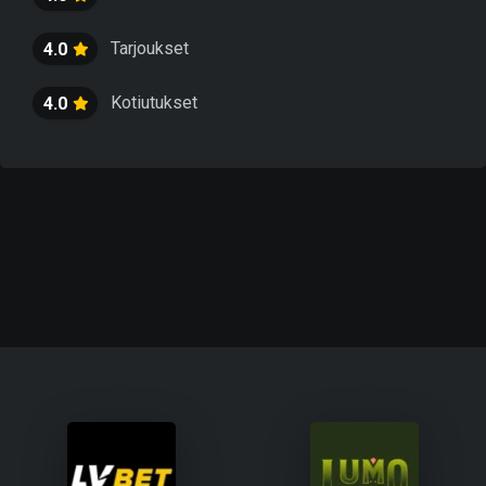
Tarjoukset
4.0
Kotiutukset
4.0