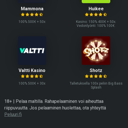
Mammona
Huikee
100% 500€ + 50x
Kasino: 150% 400€ + 50x.
Vedonlyönti: 100% 100€.
Valtti Kasino
Shotz
100% 500€ + 30x
Talletuksella 100x peliin Big Bass
Splash
18+ | Pelaa maltilla. Rahapelaaminen voi aiheuttaa
riippuvuutta. Jos pelaaminen huolettaa, ota yhteyttä
Peluuri.fi