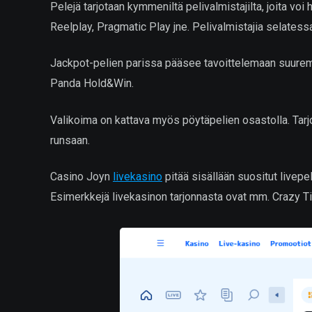
Pelejä tarjotaan kymmeniltä pelivalmistajilta, joita vo
Reelplay, Pragmatic Play jne. Pelivalmistajia selatess
Jackpot-pelien parissa pääsee tavoittelemaan suuremp
Panda Hold&Win.
Valikoima on kattava myös pöytäpelien osastolla. Tarjolla
runsaan.
Casino Joyn
livekasino
pitää sisällään suositut livepel
Esimerkkejä livekasinon tarjonnasta ovat mm. Crazy Tim