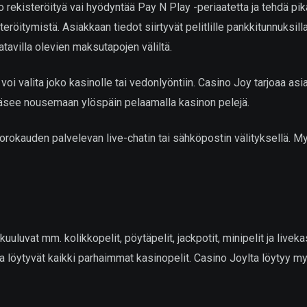
o rekisteröityä vai hyödyntää Pay N Play -periaatetta ja tehdä pi
röitymistä. Asiakkaan tiedot siirtyvät pelitlille pankkitunnuksi
avilla olevien maksutapojen väliltä.
 voi valita joko kasinolle tai vedonlyöntiin. Casino Joy tarjoaa as
ääsee nousemaan ylöspäin pelaamalla kasinon pelejä.
orokauden palvelevan live-chatin tai sähköpostin välityksellä. 
kuuluvat mm. kolikkopelit, pöytäpelit, jackpotit, minipelit ja live
lta löytyvät kaikki parhaimmat kasinopelit. Casino Joylta löytyy m