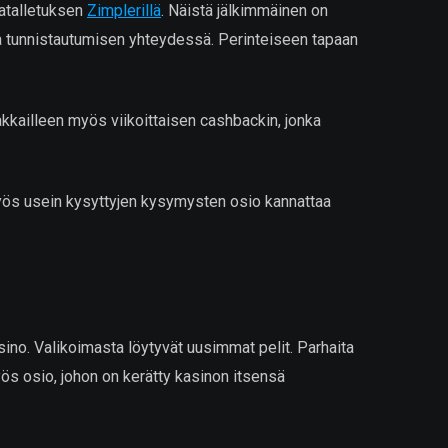
katalletuksen
Zimplerillä
. Näistä jälkimmäinen on
lla tunnistautumisen yhteydessä. Perinteiseen tapaan
iakkailleen myös viikoittaisen cashbackin, jonka
Myös usein kysyttyjen kysymysten osio kannattaa
kasino. Valikoimasta löytyvät uusimmat pelit. Parhaita
yös osio, johon on kerätty kasinon itsensä