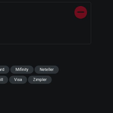
ard
Mifinity
Neteller
ill
Visa
Zimpler