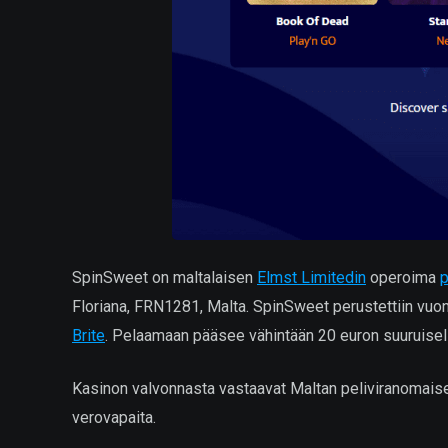
SpinSweet on maltalaisen
Elmst Limitedin
operoima
p
Floriana, FRN1281, Malta. SpinSweet perustettiin vuon
Brite
. Pelaamaan pääsee vähintään 20 euron suuruisella
Kasinon valvonnasta vastaavat Maltan peliviranomaiset,
verovapaita.