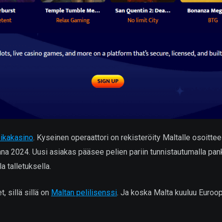
ikakasino
. Kyseinen operaattori on rekisteröity Maltalle osoitte
na 2024. Uusi asiakas pääsee pelien pariin tunnistautumalla pank
 talletuksella.
 sillä sillä on
Maltan pelilisenssi
. Ja koska Malta kuuluu Euroop