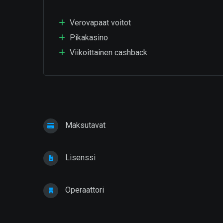
Verovapaat voitot
Pikakasino
Viikoittainen cashback
Maksutavat
Lisenssi
Operaattori