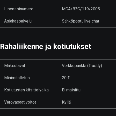
Lisenssinumero
MGA/B2C/119/2005
Asiakaspalvelu
Sähköposti, live chat
Rahaliikenne ja kotiutukset
Maksutavat
Verkkopankki (Trustly)
Minimitalletus
20 €
Kotiutusten käsittelyaika
Ei mainittu
Verovapaat voitot
Kyllä