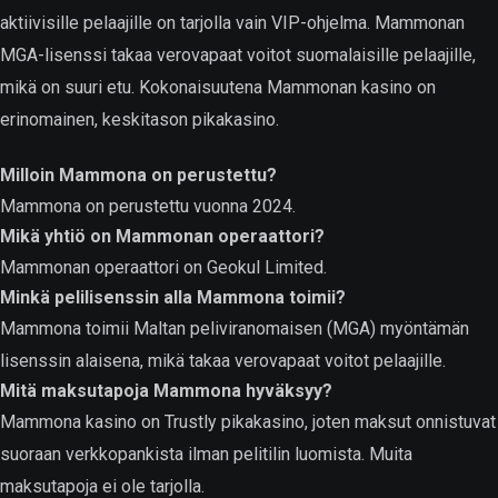
aktiivisille pelaajille on tarjolla vain VIP-ohjelma. Mammonan
MGA-lisenssi takaa verovapaat voitot suomalaisille pelaajille,
mikä on suuri etu. Kokonaisuutena Mammonan kasino on
erinomainen, keskitason pikakasino.
Milloin Mammona on perustettu?
Mammona on perustettu vuonna 2024.
Mikä yhtiö on Mammonan operaattori?
Mammonan operaattori on Geokul Limited.
Minkä pelilisenssin alla Mammona toimii?
Mammona toimii Maltan peliviranomaisen (MGA) myöntämän
lisenssin alaisena, mikä takaa verovapaat voitot pelaajille.
Mitä maksutapoja Mammona hyväksyy?
Mammona kasino on Trustly pikakasino, joten maksut onnistuvat
suoraan verkkopankista ilman pelitilin luomista. Muita
maksutapoja ei ole tarjolla.