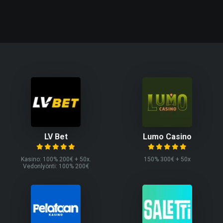
LV Bet
Lumo Casino
Kasino: 100% 200€ + 50x.
150% 300€ + 50x
Vedonlyönti: 100% 200€