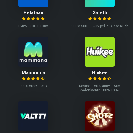
Pelataan
Saletti
150% 300€ + 100x.
100% 500€ + 50x peliin Sugar Rush
Mammona
Huikee
100% 500€ + 50x
Kasino: 150% 400€ + 50x.
Vedonlyönti: 100% 100€.