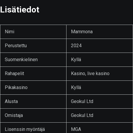
Lisätiedot
Nimi
Mammona
Perustettu
2024
Suomenkielinen
Kyllä
Rahapelit
Kasino, live kasino
Pikakasino
Kyllä
Alusta
Geokul Ltd
Omistaja
Geokul Ltd
Lisenssin myöntäjä
MGA