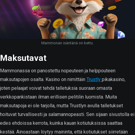
Mammonan isäntänä on kettu.
Maksutavat
Mammonassa on panostettu nopeuteen ja helppouteen
maksutapojen osalta. Kasino on nimittäin
Trustly
pikakasino,
joten pelaajat voivat tehdä talletuksia suoraan omasta
verkkopankistaan ilman erillisen pelitilin luomista. Muita
maksutapoja ei ole tarjolla, mutta Trustlyn avulla talletukset
hoituvat turvallisesti ja salamannopeasti. Sen sijaan sivustolla ei
edes ehdoissa kerrota, kuinka kauan kotiutuksissa saattaa
kestää. Ainoastaan löytyy maininta, että kotiutukset siirretään