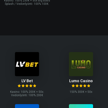
Kasino: 100% 250€ + 50x Big Bass
Splash / Vedonlyönti: 100% 100€.
LV Bet
Lumo Casino
Kasino: 100% 200€ + 50x.
150% 300€ + 50x
Vedonlyönti: 100% 200€