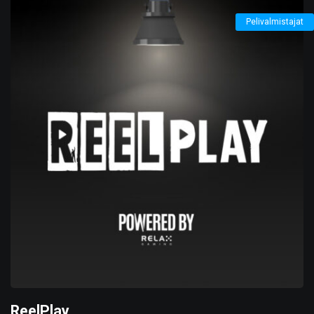
Pelivalmistajat
ReelPlay