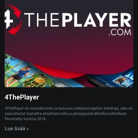
4ThePlayer
4ThePlayer on innovatiivinen ja kasvava nettikasinopelien kehittäjä, joka on
saavuttanut mainetta ainutlaatuisilla ja pelaajaystävällisillä tuotteillaan.
Perustettu vuonna 2018 ...
Lue lisää »