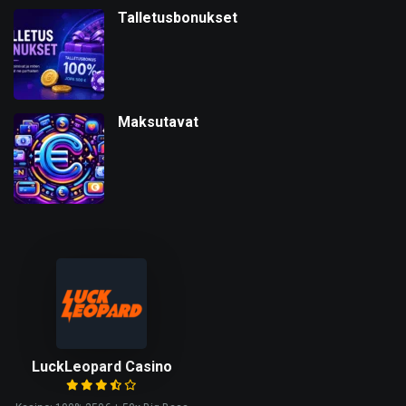
Talletusbonukset
Maksutavat
LuckLeopard Casino