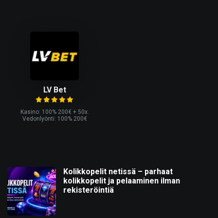
LV Bet
Kasino: 100% 200€ + 50x.
Vedonlyönti: 100% 200€
Kolikkopelit netissä – parhaat
kolikkopelit ja pelaaminen ilman
rekisteröintiä