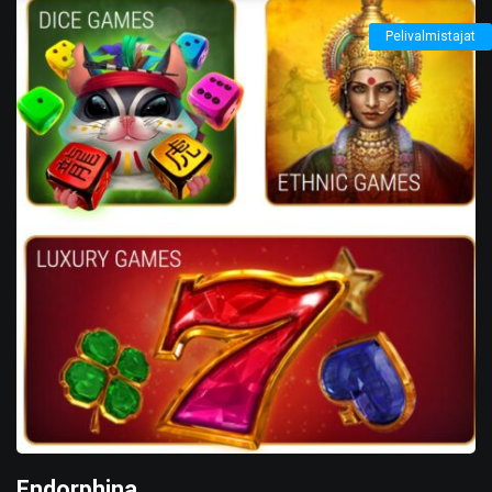
Pelivalmistajat
Endorphina