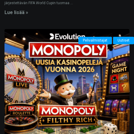
järjestettävän FIFA World Cupin tuomaa ...
Lue lisää »
Pelivalmistajat
Uutiset