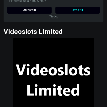
11x talletuksella / 100% 200€
Arvostelu
Avaa tili
Tiedot
Videoslots Limited