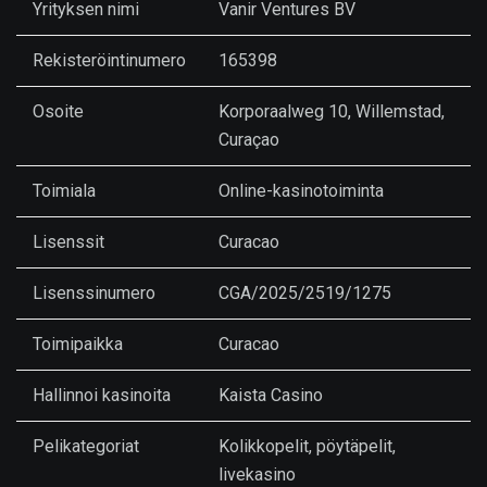
Yrityksen nimi
Vanir Ventures BV
Rekisteröintinumero
165398
Osoite
Korporaalweg 10, Willemstad,
Curaçao
Toimiala
Online-kasinotoiminta
Lisenssit
Curacao
Lisenssinumero
CGA/2025/2519/1275
Toimipaikka
Curacao
Hallinnoi kasinoita
Kaista Casino
Pelikategoriat
Kolikkopelit, pöytäpelit,
livekasino