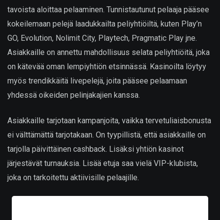
tavoista aloittaa pelaaminen. Tunnistautunut pelaaja pääsee
kokeilemaan pelejä laadukkailta peliyhtiöiltä, kuten Play’n
GO, Evolution, Nolimit City, Playtech, Pragmatic Play jne.
Asiakkaille on annettu mahdollisuus selata peliyhtiöitä, joka
on kätevää oman lempiyhtiön etsinnässä. Kasinoilta löytyy
myös trendikkäitä livepelejä, joita pääsee pelaamaan
yhdessä oikeiden pelinjakajien kanssa.
Asiakkaille tarjotaan kampanjoita, vaikka tervetuliaisbonusta
ei välttämättä tarjotakaan. On tyypillistä, että asiakkaille on
tarjolla päivittäinen cashback. Lisäksi yhtiön kasinot
järjestävät turnauksia. Lisää etuja saa vielä VIP-klubista,
joka on tarkoitettu aktiivisille pelaajille.