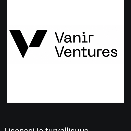
Lisenssi ja turvallisuus