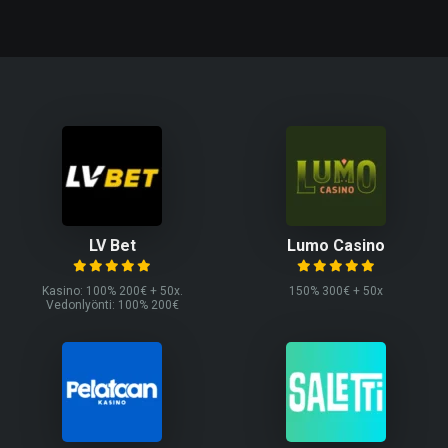
LV Bet
Lumo Casino
Kasino: 100% 200€ + 50x.
150% 300€ + 50x
Vedonlyönti: 100% 200€