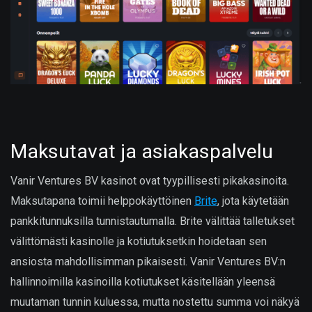
Maksutavat ja asiakaspalvelu
Vanir Ventures BV kasinot ovat tyypillisesti pikakasinoita.
Maksutapana toimii helppokäyttöinen
Brite
, jota käytetään
pankkitunnuksilla tunnistautumalla. Brite välittää talletukset
välittömästi kasinolle ja kotiutuksetkin hoidetaan sen
ansiosta mahdollisimman pikaisesti. Vanir Ventures BV:n
hallinnoimilla kasinoilla kotiutukset käsitellään yleensä
muutaman tunnin kuluessa, mutta nostettu summa voi näkyä