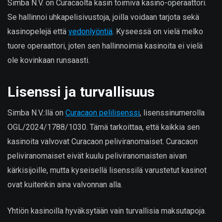
Simba N.V. on Curacaolta käsin toimiva kasino-operaattori.
Se hallinnoi uhkapelisivustoja, joilla voidaan tarjota sekä
kasinopelejä että
vedonlyöntiä
. Kyseessä on vielä melko
tuore operaattori, joten sen hallinnoimia kasinoita ei vielä
ole kovinkaan runsaasti.
Lisenssi ja turvallisuus
Simba N.V.:llä on
Curacaon pelilisenssi
, lisenssinumerolla
OGL/2024/1788/1030. Tämä tarkoittaa, että kaikkia sen
kasinoita valvovat Curacaon peliviranomaiset. Curacaon
peliviranomaiset eivät kuulu peliviranomaisten aivan
kärkisijoille, mutta kyseisellä lisenssilä varustetut kasinot
ovat kuitenkin aina valvonnan alla.
Yhtiön kasinoilla hyväksytään vain turvallisia maksutapoja.