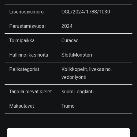
Lisenssinumero
OGL/2024/1788/1030
Perustamisvuosi
2024
Toimipaikka
Curacao
Hallinnoi kasinoita
SlottiMonsteri
Pelikategoriat
Kolikkopelit, livekasino,
vedonlyönti
Tarjolla olevat kielet
suomi, englanti
Maksutavat
Trumo