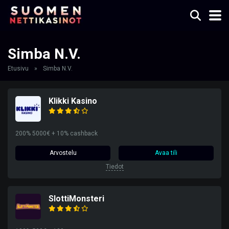
Simba N.V.
Etusivu
»
Simba N.V.
Klikki Kasino
200% 5000€ + 10% cashback
Arvostelu
Avaa tili
Tiedot
SlottiMonsteri