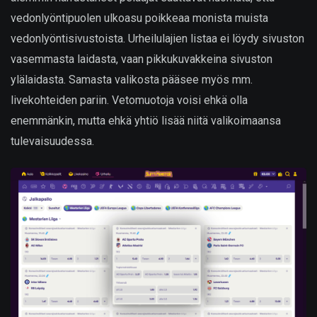
vedonlyöntipuolen ulkoasu poikkeaa monista muista
vedonlyöntisivustoista. Urheilulajien listaa ei löydy sivuston
vasemmasta laidasta, vaan pikkukuvakkeina sivuston
ylälaidasta. Samasta valikosta pääsee myös mm.
livekohteiden pariin. Vetomuotoja voisi ehkä olla
enemmänkin, mutta ehkä yhtiö lisää niitä valikoimaansa
tulevaisuudessa.