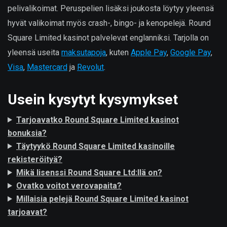
pelivalikoimat. Peruspelien lisäksi joukosta löytyy yleensä
hyvät valikoimat myös crash-, bingo- ja kenopelejä. Round
Square Limited kasinot palvelevat englanniksi. Tarjolla on
yleensä useita
maksutapoja
, kuten
Apple Pay
,
Google Pay
,
Visa
,
Mastercard
ja
Revolut
.
Usein kysytyt kysymykset
Tarjoavatko Round Square Limited kasinot
bonuksia?
Täytyykö Round Square Limited kasinoille
rekisteröityä?
Mikä lisenssi Round Square Ltd:llä on?
Ovatko voitot verovapaita?
Millaisia pelejä Round Square Limited kasinot
tarjoavat?