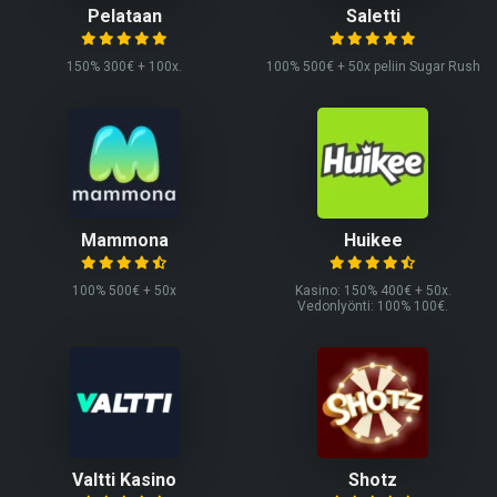
Pelataan
Saletti
150% 300€ + 100x.
100% 500€ + 50x peliin Sugar Rush
Mammona
Huikee
100% 500€ + 50x
Kasino: 150% 400€ + 50x.
Vedonlyönti: 100% 100€.
Valtti Kasino
Shotz