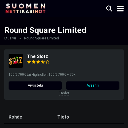
Round Square Limited
Etusivu
»
Round Square Limited
The Slotz
100% 700€ tai Highroller: 100% 700€ + 75x
Arvostelu
Avaa tili
Tiedot
Kohde
Tieto