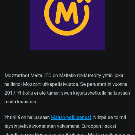
Mozzartbet Malta LTD on Maltalle rekisteröity yhtiö, joka
hallinnoi Mozzart-uhkapelisivustoa. Se perustettiin vuonna
2017. Yhtiöllä ei ole tämän sivun kirjoitushetkellä hallussaan
muita kasinoita.
Yhtiöllä on hallussaan
Maltan pelilisenssi
. Niinpä se toimii
täysin peliviranomaisten valvomana. Euroopan lisäksi
yhtiöllä on markkinoita myös Afrikassa. Maltan pelilisenssin