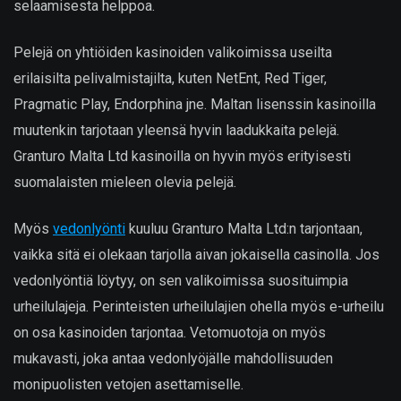
selaamisesta helppoa.
Pelejä on yhtiöiden kasinoiden valikoimissa useilta
erilaisilta pelivalmistajilta, kuten NetEnt, Red Tiger,
Pragmatic Play, Endorphina jne. Maltan lisenssin kasinoilla
muutenkin tarjotaan yleensä hyvin laadukkaita pelejä.
Granturo Malta Ltd kasinoilla on hyvin myös erityisesti
suomalaisten mieleen olevia pelejä.
Myös
vedonlyönti
kuuluu Granturo Malta Ltd:n tarjontaan,
vaikka sitä ei olekaan tarjolla aivan jokaisella casinolla. Jos
vedonlyöntiä löytyy, on sen valikoimissa suosituimpia
urheilulajeja. Perinteisten urheilulajien ohella myös e-urheilu
on osa kasinoiden tarjontaa. Vetomuotoja on myös
mukavasti, joka antaa vedonlyöjälle mahdollisuuden
monipuolisten vetojen asettamiselle.