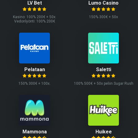
LV Bet
Lumo Casino
Kasino: 100% 200€ + 50x.
150% 300€ + 50x
Vedonlyönti: 100% 200€
Pelataan
Saletti
150% 300€ + 100x.
100% 500€ + 50x peliin Sugar Rush
Mammona
Huikee