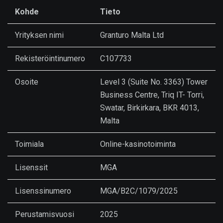
Kohde
Tieto
Yrityksen nimi
Granturo Malta Ltd
Rekisteröintinumero
C107733
Osoite
Level 3 (Suite No. 3363) Tower
Business Centre, Triq IT- Torri,
Swatar, Birkirkara, BKR 4013,
Malta
Toimiala
Online-kasinotoiminta
Lisenssit
MGA
Lisenssinumero
MGA/B2C/1079/2025
Perustamisvuosi
2025