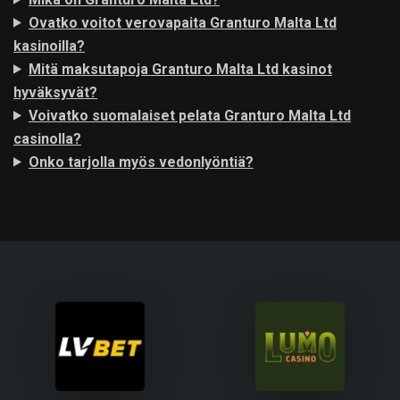
Ovatko voitot verovapaita Granturo Malta Ltd
kasinoilla?
Mitä maksutapoja Granturo Malta Ltd kasinot
hyväksyvät?
Voivatko suomalaiset pelata Granturo Malta Ltd
casinolla?
Onko tarjolla myös vedonlyöntiä?