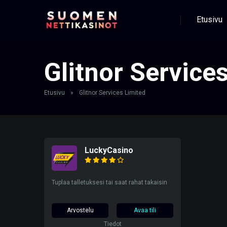
Etusivu
Glitnor Service
Etusivu
»
Glitnor Services Limited
LuckyCasino
Tuplaa talletuksesi tai saat rahat takaisin
Arvostelu
Avaa tili
Tiedot