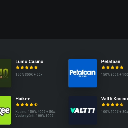
Lumo Casino
Pelataan
150% 300€ + 50x
150% 300€ + 100
Huikee
Valtti Kasino
Kasino: 150% 400€ + 50x.
100% 500€ + 30x
Vedonlyönti: 100% 100€.