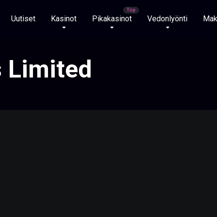
Uutiset
Kasinot
Pikakasinot
Vedonlyönti
Mak
s Limited