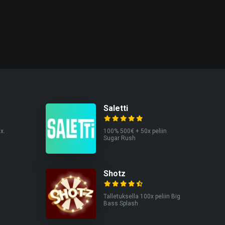
Saletti
x.
100% 500€ + 50x peliin
Sugar Rush
Shotz
Talletuksella 100x peliin Big
Bass Splash