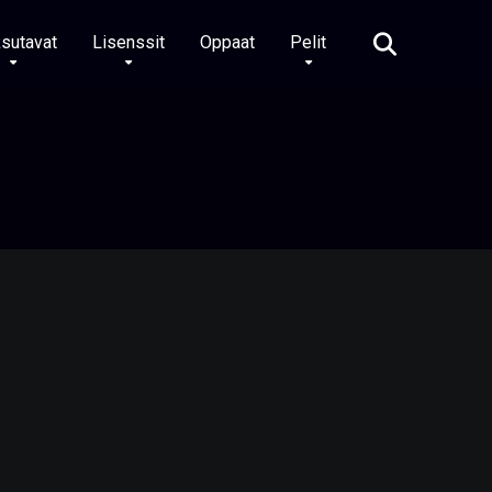
sutavat
Lisenssit
Oppaat
Pelit