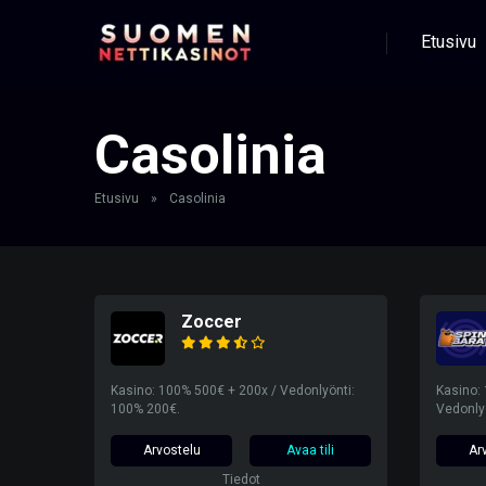
Etusivu
Casolinia
Etusivu
»
Casolinia
Zoccer
Kasino: 100% 500€ + 200x / Vedonlyönti:
Kasino:
100% 200€.
Vedonly
Arvostelu
Avaa tili
Ar
Tiedot