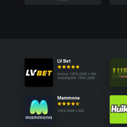
LV Bet
Kasino: 100% 200€ + 50x.
Vedonlyönti: 100% 200€
Mammona
100% 500€ + 50x