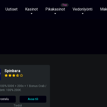
Uutiset
Kasinot
Pikakasinot
Vedonlyönti
Mak
Spinbara
 100% 500€ + 200x + 1 Bonus Crab /
önti: 100% 200€.
vostelu
Avaa tili
Tiedot