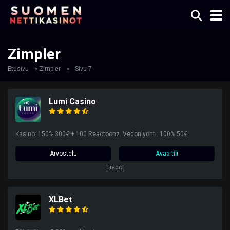
Zimpler
Etusivu
»
Zimpler
»
Sivu 7
Lumi Casino
Kasino: 150% 300€ + 100 Reactoonz. Vedonlyönti: 100% 50€.
Arvostelu
Avaa tili
Tiedot
XLBet