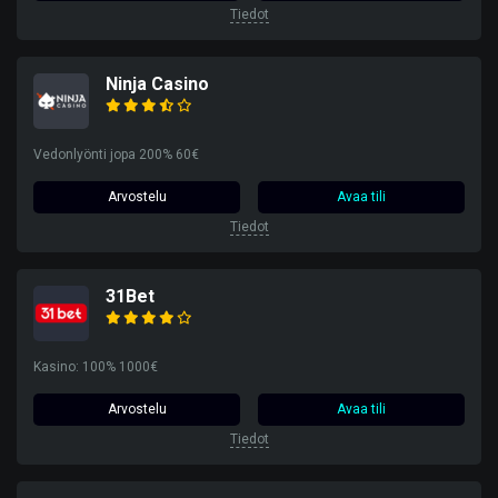
Tiedot
Ninja Casino
Vedonlyönti jopa 200% 60€
Arvostelu
Avaa tili
Tiedot
31Bet
Kasino: 100% 1000€
Arvostelu
Avaa tili
Tiedot