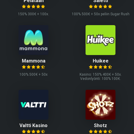
Pelataan
Saletti
150% 300€ + 100x.
100% 500€ + 50x peliin Sugar Rush
Mammona
Huikee
100% 500€ + 50x
Kasino: 150% 400€ + 50x.
Vedonlyönti: 100% 100€.
Valtti Kasino
Shotz