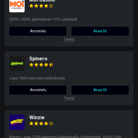
200% 1000€, päivittäinen 10% cashback.
Arvostelu
Avaa tili
Tiedot
Spinero
Jopa 1000 kierrosta talletuksella
Arvostelu
Avaa tili
Tiedot
Winzie
Kasino: Jopa 1000 kierrosta talletuksella. Vedonlyönti: 100% 150€