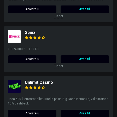
Arvostelu
Avaa tili
Tiedot
Spinz
100 % 300 € + 100 FS
Arvostelu
Avaa tili
Tiedot
Unlimit Casino
Jopa 500 kierrosta talletuksella peliin Big Bass Bonanza, viikoittainen
10% cashback
Arvostelu
Avaa tili