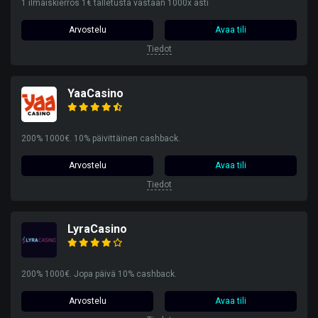
1 ilmaiskierros 1€ talletusta vastaan 1000x asti
Arvostelu
Avaa tili
Tiedot
YaaCasino
200% 1000€. 10% päivittäinen cashback.
Arvostelu
Avaa tili
Tiedot
LyraCasino
200% 1000€. Jopa päivä 10% cashback.
Arvostelu
Avaa tili