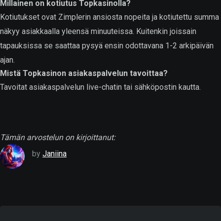
Millainen on kotiutus Topkasinolla?
Kotiutukset ovat Zimplerin ansiosta nopeita ja kotiutettu summa
näkyy asiakkaalla yleensä minuuteissa. Kuitenkin joissain
tapauksissa se saattaa pysyä ensin odottavana 1-2 arkipäivän
ajan.
Mistä Topkasinon asiakaspalvelun tavoittaa?
Tavoitat asiakaspalvelun live-chatin tai sähköpostin kautta.
Tämän arvostelun on kirjoittanut:
by
Janiina