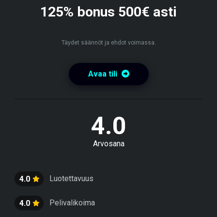
125% bonus 500€ asti
Täydet säännöt ja ehdot voimassa.
Avaa tili
4.0
Arvosana
Luotettavuus
4.0
Pelivalikoima
4.0