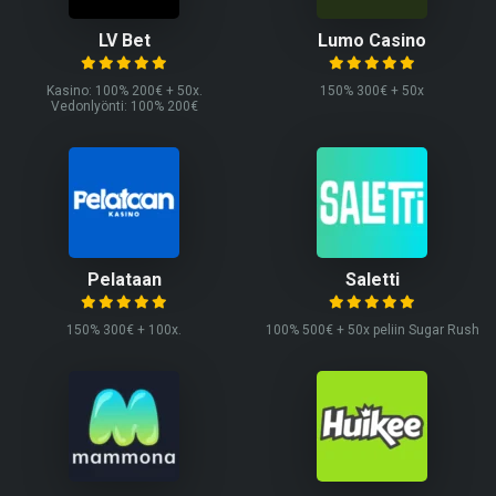
LV Bet
Lumo Casino
Kasino: 100% 200€ + 50x.
150% 300€ + 50x
Vedonlyönti: 100% 200€
Pelataan
Saletti
150% 300€ + 100x.
100% 500€ + 50x peliin Sugar Rush