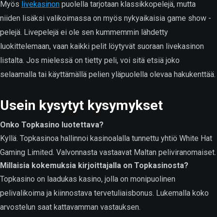
Myös
livekasinon
puolella tarjotaan klassikkopelejä, mutta
niiden lisäksi valikoimassa on myös nykyaikaisia game show -
pelejä. Livepelejä ei ole sen kummemmin lähdetty
luokittelemaan, vaan kaikki pelit löytyvät suoraan livekasinon
listalta. Jos mielessä on tietty peli, voi sitä etsiä joko
selaamalla tai käyttämällä pelien yläpuolella olevaa hakukenttää.
Usein kysytyt kysymykset
Onko Topkasino luotettava?
Kyllä. Topkasinoa hallinnoi kasinoalalla tunnettu yhtiö White Hat
Gaming Limited. Valvonnasta vastaavat Maltan peliviranomaiset.
Millaisia kokemuksia kirjoittajalla on Topkasinosta?
Topkasino on laadukas kasino, jolla on monipuolinen
pelivalikoima ja kiinnostava tervetuliaisbonus. Lukemalla koko
arvostelun saat kattavamman vastauksen.