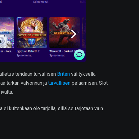
talletus tehdään turvallisen
Briten
välityksellä.
akaa tarkan valvonnan ja
turvallisen
pelaamisen. Slot
ivulta.
ei kuitenkaan ole tarjolla, sillä se tarjotaan vain