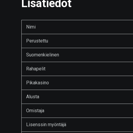
Lisätiedot
Nimi
Perustettu
Suomenkielinen
Rahapelit
Pikakasino
Alusta
Omistaja
Lisenssin myöntäjä