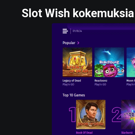
Slot Wish kokemuksia