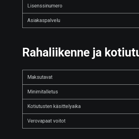
Lisenssinumero
Asiakaspalvelu
Rahaliikenne ja kotiut
Maksutavat
Minimitalletus
Kotiutusten käsittelyaika
Verovapaat voitot