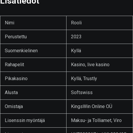
Lisätiedot
Nimi
Rooli
Perustettu
2023
Suomenkielinen
Kyllä
Rahapelit
Kasino, live kasino
Pikakasino
Kyllä, Trustly
Alusta
Softswiss
Omistaja
KingsWin Online OÜ
Lisenssin myöntäjä
Maksu- ja Tolliamet, Viro