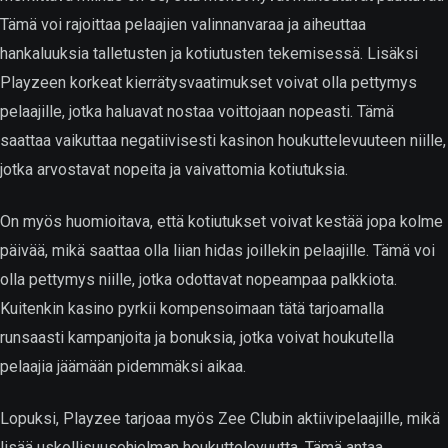
Tämä voi rajoittaa pelaajien valinnanvaraa ja aiheuttaa
hankaluuksia talletusten ja kotiutusten tekemisessä. Lisäksi
Playzeen korkeat kierrätysvaatimukset voivat olla pettymys
pelaajille, jotka haluavat nostaa voittojaan nopeasti. Tämä
saattaa vaikuttaa negatiivisesti kasinon houkuttelevuuteen niille,
jotka arvostavat nopeita ja vaivattomia kotiutuksia.
On myös huomioitava, että kotiutukset voivat kestää jopa kolme
päivää, mikä saattaa olla liian hidas joillekin pelaajille. Tämä voi
olla pettymys niille, jotka odottavat nopeampaa palkkiota.
Kuitenkin kasino pyrkii kompensoimaan tätä tarjoamalla
runsaasti kampanjoita ja bonuksia, jotka voivat houkutella
pelaajia jäämään pidemmäksi aikaa.
Lopuksi, Playzee tarjoaa myös Zee Clubin aktiivipelaajille, mikä
lisää uskollisuusohjelman houkuttelevuutta. Tämä antaa