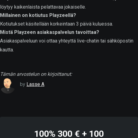
löytyy kaikenlaista pelattavaa jokaiselle.
Millainen on kotiutus Playzeellä?
Kotiutukset käsitellään korkeintaan 3 päivä kuluessa.
Mistä Playzeen asiakaspalvelun tavoittaa?
Asiakaspalveluun voi ottaa yhteyttä live-chatin tai sähköpostin
kautta.
Tämän arvostelun on kirjoittanut:
by
Lasse A
100% 300 € + 100