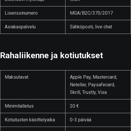
Lisenssinumero
MGA/B2C/370/2017
Asiakaspalvelu
Sähköposti, live chat
Rahaliikenne ja kotiutukset
Maksutavat
Apple Pay, Mastercard,
Neteller, Paysafecard,
Skrill, Trustly, Visa
Minimitalletus
20 €
Kotiutusten käsittelyaika
0-3 päivää