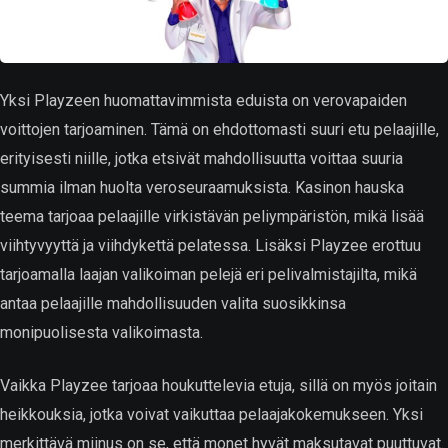
Yksi Playzeen huomattavimmista eduista on verovapaiden
voittojen tarjoaminen. Tämä on ehdottomasti suuri etu pelaajille,
erityisesti niille, jotka etsivät mahdollisuutta voittaa suuria
summia ilman huolta veroseuraamuksista. Kasinon hauska
teema tarjoaa pelaajille virkistävän peliympäristön, mikä lisää
viihtyvyyttä ja viihdykettä pelatessa. Lisäksi Playzee erottuu
tarjoamalla laajan valikoiman pelejä eri pelivalmistajilta, mikä
antaa pelaajille mahdollisuuden valita suosikkinsa
monipuolisesta valikoimasta.
Vaikka Playzee tarjoaa houkuttelevia etuja, sillä on myös joitain
heikkouksia, jotka voivat vaikuttaa pelaajakokemukseen. Yksi
merkittävä miinus on se, että monet hyvät maksutavat puuttuvat.