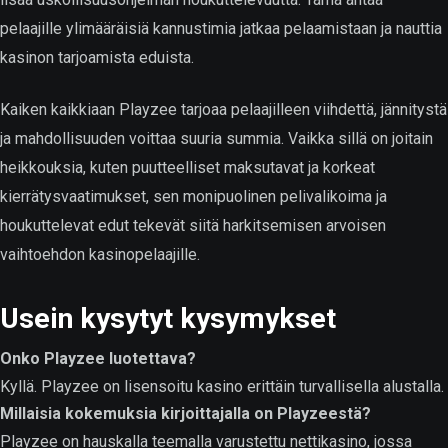
pelaajille ylimääräisiä kannustimia jatkaa pelaamistaan ja nauttia
kasinon tarjoamista eduista.
Kaiken kaikkiaan Playzee tarjoaa pelaajilleen viihdettä, jännitystä
ja mahdollisuuden voittaa suuria summia. Vaikka sillä on joitain
heikkouksia, kuten puutteelliset maksutavat ja korkeat
kierrätysvaatimukset, sen monipuolinen pelivalikoima ja
houkuttelevat edut tekevät siitä harkitsemisen arvoisen
vaihtoehdon kasinopelaajille.
Usein kysytyt kysymykset
Onko Playzee luotettava?
Kyllä. Playzee on lisensoitu kasino erittäin turvallisella alustalla.
Millaisia kokemuksia kirjoittajalla on Playzeestä?
Playzee on hauskalla teemalla varustettu nettikasino, jossa