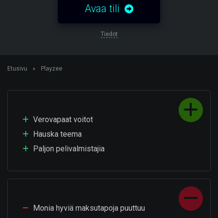
Avaa tili
Tiedot
Etusivu
»
Playzee
Verovapaat voitot
Hauska teema
Paljon pelivalmistajia
Monia hyviä maksutapoja puuttuu