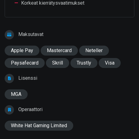
Korkeat kierrätysvaatimukset
Maksutavat
Apple Pay
Mastercard
Neteller
Paysafecard
Skrill
Trustly
Visa
Lisenssi
MGA
Operaattori
White Hat Gaming Limited