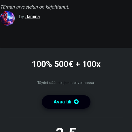
Tämän arvostelun on kirjoittanut:
by
Janiina
100% 500€ + 100x
Täydet säännöt ja ehdot voimassa.
Avaa tili