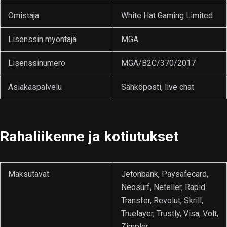
Omistaja
White Hat Gaming Limited
Lisenssin myöntäjä
MGA
Lisenssinumero
MGA/B2C/370/2017
Asiakaspalvelu
Sähköposti, live chat
Rahaliikenne ja kotiutukset
Maksutavat
Jetonbank, Paysafecard,
Neosurf, Neteller, Rapid
Transfer, Revolut, Skrill,
Truelayer, Trustly, Visa, Volt,
Zimpler.