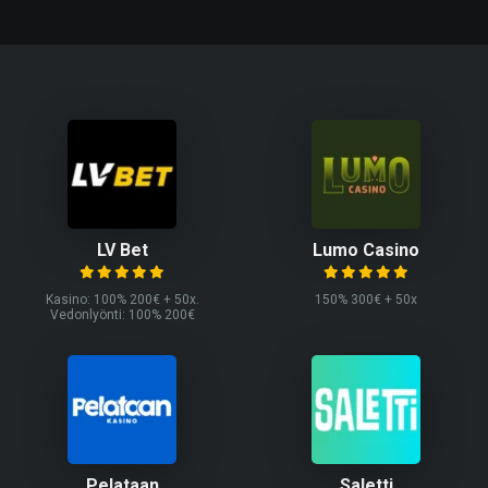
LV Bet
Lumo Casino
Kasino: 100% 200€ + 50x.
150% 300€ + 50x
Vedonlyönti: 100% 200€
Pelataan
Saletti