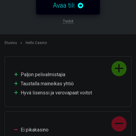
Avaa tili
Tiedot
Etusivu
»
Hello Casino
Paljon pelivalmistajia
Taustalla maineikas yhtiö
Hyvä lisenssi ja verovapaat voitot
Ei pikakasino