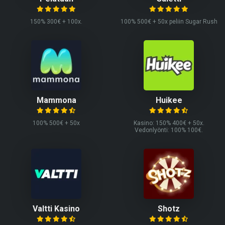
150% 300€ + 100x.
100% 500€ + 50x peliin Sugar Rush
Mammona
Huikee
100% 500€ + 50x
Kasino: 150% 400€ + 50x.
Vedonlyönti: 100% 100€.
Valtti Kasino
Shotz