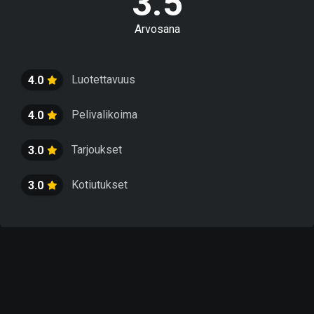
3.5
Arvosana
Luotettavuus
4.0
Pelivalikoima
4.0
Tarjoukset
3.0
Kotiutukset
3.0