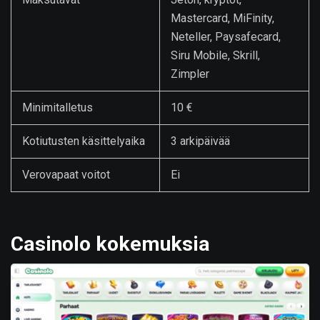
Mastercard, MiFinity,
Neteller, Paysafecard,
Siru Mobile, Skrill,
Zimpler
Minimitalletus
10 €
Kotiutusten käsittelyaika
3 arkipäivää
Verovapaat voitot
Ei
Casinolo kokemuksia