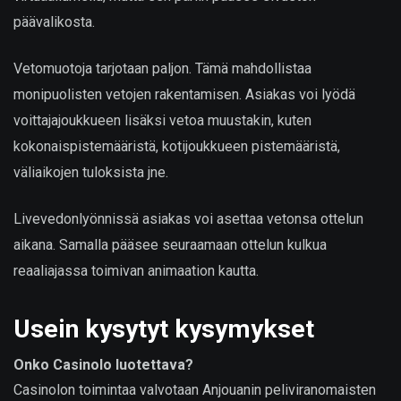
päävalikosta.
Vetomuotoja tarjotaan paljon. Tämä mahdollistaa
monipuolisten vetojen rakentamisen. Asiakas voi lyödä
voittajajoukkueen lisäksi vetoa muustakin, kuten
kokonaispistemääristä, kotijoukkueen pistemääristä,
väliaikojen tuloksista jne.
Livevedonlyönnissä asiakas voi asettaa vetonsa ottelun
aikana. Samalla pääsee seuraamaan ottelun kulkua
reaaliajassa toimivan animaation kautta.
Usein kysytyt kysymykset
Onko Casinolo luotettava?
Casinolon toimintaa valvotaan Anjouanin peliviranomaisten