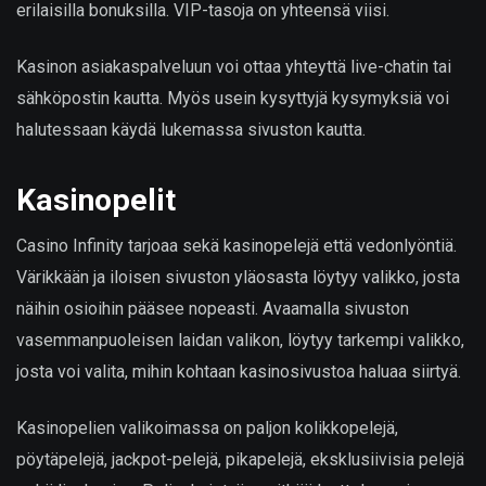
erilaisilla bonuksilla. VIP-tasoja on yhteensä viisi.
Kasinon asiakaspalveluun voi ottaa yhteyttä live-chatin tai
sähköpostin kautta. Myös usein kysyttyjä kysymyksiä voi
halutessaan käydä lukemassa sivuston kautta.
Kasinopelit
Casino Infinity tarjoaa sekä kasinopelejä että vedonlyöntiä.
Värikkään ja iloisen sivuston yläosasta löytyy valikko, josta
näihin osioihin pääsee nopeasti. Avaamalla sivuston
vasemmanpuoleisen laidan valikon, löytyy tarkempi valikko,
josta voi valita, mihin kohtaan kasinosivustoa haluaa siirtyä.
Kasinopelien valikoimassa on paljon kolikkopelejä,
pöytäpelejä, jackpot-pelejä, pikapelejä, eksklusiivisia pelejä