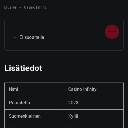
Etusivu
»
Casino Infinity
Ei suositella
Lisätiedot
Nimi
Casino Infinity
Perustettu
2023
Suomenkielinen
Kyllä