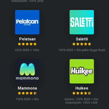
Vedonlyönti: 100% 200€
Pelataan
Saletti
150% 300€ + 100x.
100% 500€ + 50x peliin Sugar Rush
Mammona
Huikee
100% 500€ + 50x
Kasino: 150% 400€ + 50x.
Vedonlyönti: 100% 100€.