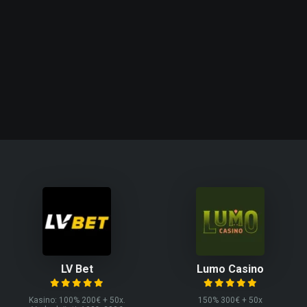
LV Bet
Lumo Casino
Kasino: 100% 200€ + 50x.
150% 300€ + 50x