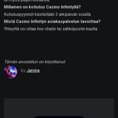
Millainen on kotiutus Casino Infinityllä?
Kotiutuspyynnöt käsitellään 3 arkipäivän sisällä.
Mistä Casino Infinityn asiakaspalvelun tavoittaa?
Yhteyttä voi ottaa live-chatin tai sähköpostin kautta.
Tämän arvostelun on kirjoittanut:
by
Janiina