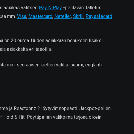
os asiakas valitsee
Pay N Play
-pelitavan, talletus
issa mm.
Visa
,
Mastercard
,
Neteller
,
Skrill
,
Paysafecard
mma on 20 euroa. Uuden asiakkaan bonuksen lisäksi
a asiakkaita eri tasoilla.
a mm. seuraavien kielten väliltä: suomi, englanti,
eme ja Reactoonz 2 löytyvät nopeasti. Jackpot-pelien
f Hold & Hit. Pöytäpelien valikoima tarjoaa oikein