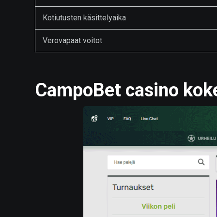
Kotiutusten käsittelyaika
Verovapaat voitot
CampoBet casino kok