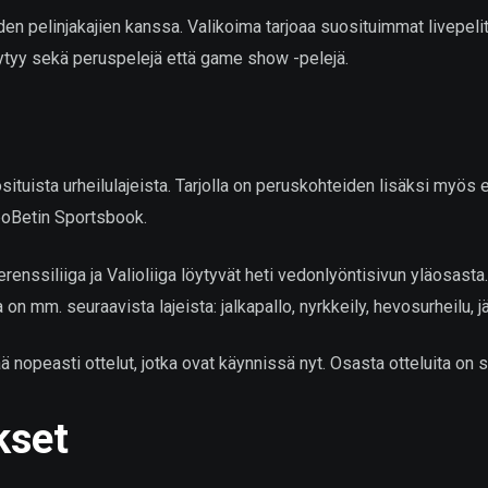
eiden pelinjakajien kanssa. Valikoima tarjoaa suosituimmat livepe
öytyy sekä peruspelejä että game show -pelejä.
situista urheilulajeista. Tarjolla on peruskohteiden lisäksi myös e
mpoBetin Sportsbook.
erenssiliiga ja Valioliiga löytyvät heti vedonlyöntisivun yläosa
 on mm. seuraavista lajeista: jalkapallo, nyrkkeily, hevosurheilu, j
ä nopeasti ottelut, jotka ovat käynnissä nyt. Osasta otteluita on 
kset