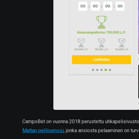
CampoBet on vuonna 2018 perustettu uhkapelisivusto, j
Maltan pelilisenssi
, jonka ansiosta pelaaminen on turva