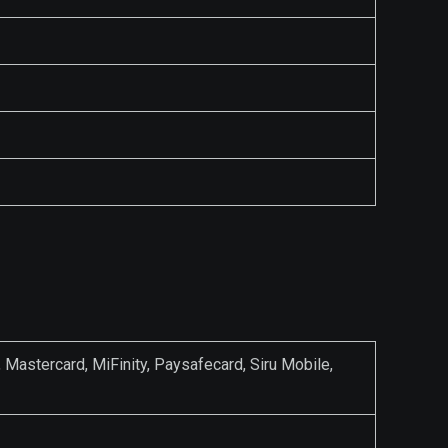
 Mastercard, MiFinity, Paysafecard, Siru Mobile,