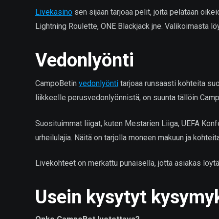
Livekasino
sen sijaan tarjoaa pelit, joita pelataan oik
Lightning Roulette, ONE Blackjack jne. Valikoimasta l
Vedonlyönti
CampoBetin
vedonlyönti
tarjoaa runsaasti kohteita suo
liikkeelle perusvedonlyönnistä, on suunta tällöin Ca
Suosituimmat liigat, kuten Mestarien Liiga, UEFA Konf
urheilulajia. Näitä on tarjolla moneen makuun ja kohteita
Livekohteet on merkattu punaisella, jotta asiakas löytä
Usein kysytyt kysymy