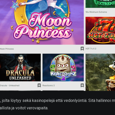
olta löytyy sekä kasinopelejä että vedonlyöntiä. Sitä hallinnoi m
llista ja voitot verovapaita.