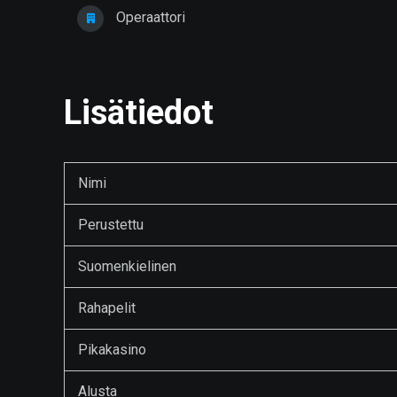
Operaattori
Lisätiedot
Nimi
Perustettu
Suomenkielinen
Rahapelit
Pikakasino
Alusta