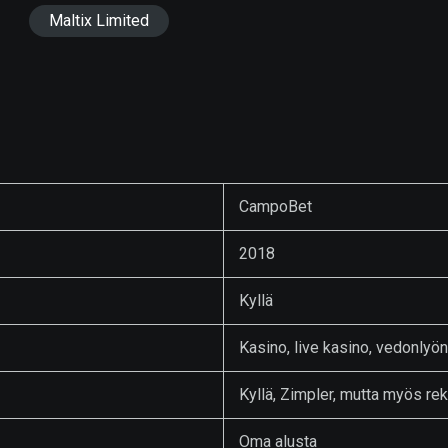
Maltix Limited
CampoBet
2018
Kyllä
Kasino, live kasino, vedonlyön
Kyllä, Zimpler, mutta myös re
Oma alusta