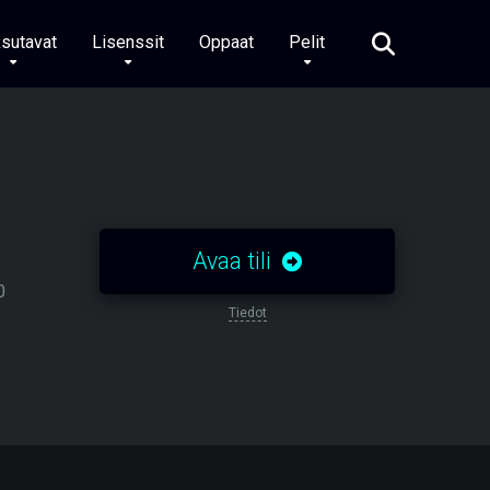
sutavat
Lisenssit
Oppaat
Pelit
Avaa tili
0
Tiedot