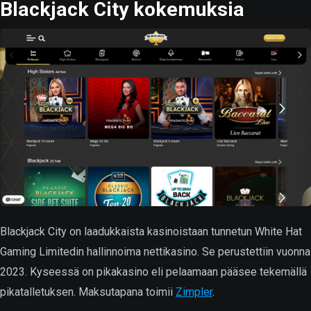
Blackjack City kokemuksia
Blackjack City on laadukkaista kasinoistaan tunnetun White Hat
Gaming Limitedin hallinnoima nettikasino. Se perustettiin vuonna
2023. Kyseessä on pikakasino eli pelaamaan pääsee tekemällä
pikatalletuksen. Maksutapana toimii
Zimpler
.