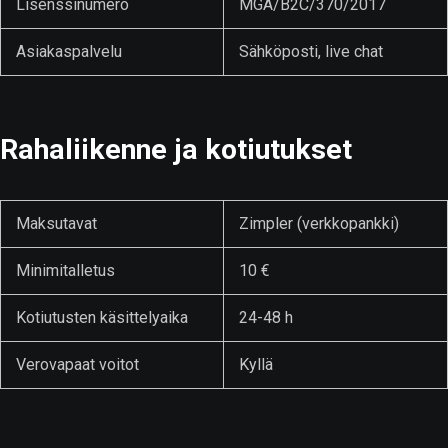
Lisenssinumero
MGA/B2C/370/2017
Asiakaspalvelu
Sähköposti, live chat
Rahaliikenne ja kotiutukset
Maksutavat
Zimpler (verkkopankki)
Minimitalletus
10 €
Kotiutusten käsittelyaika
24-48 h
Verovapaat voitot
Kyllä