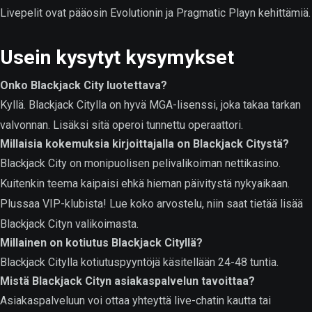
Livepelit ovat pääosin Evolutionin ja Pragmatic Playn kehittämiä.
Usein kysytyt kysymykset
Onko Blackjack City luotettava?
Kyllä. Blackjack Citylla on hyvä MGA-lisenssi, joka takaa tarkan
valvonnan. Lisäksi sitä operoi tunnettu operaattori.
Millaisia kokemuksia kirjoittajalla on Blackjack Citystä?
Blackjack City on monipuolisen pelivalikoiman nettikasino.
Kuitenkin teema kaipaisi ehkä hieman päivitystä nykyaikaan.
Plussaa VIP-klubista! Lue koko arvostelu, niin saat tietää lisää
Blackjack Cityn valikoimasta.
Millainen on kotiutus Blackjack Cityllä?
Blackjack Citylla kotiutuspyyntöjä käsitellään 24-48 tuntia.
Mistä Blackjack Cityn asiakaspalvelun tavoittaa?
Asiakaspalveluun voi ottaa yhteyttä live-chatin kautta tai