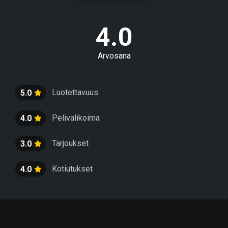
4.0
Arvosana
Luotettavuus
5.0
Pelivalikoima
4.0
Tarjoukset
3.0
Kotiutukset
4.0