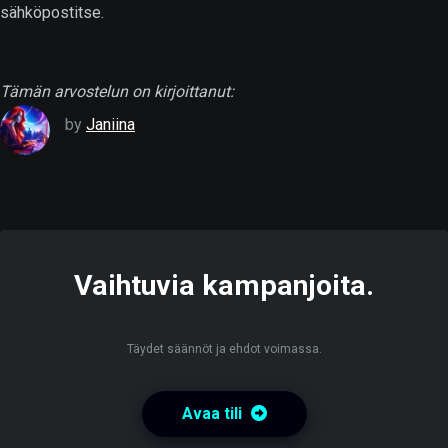
sähköpostitse.
Tämän arvostelun on kirjoittanut:
by
Janiina
Vaihtuvia kampanjoita.
Täydet säännöt ja ehdot voimassa.
Avaa tili