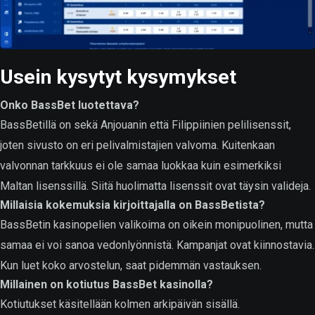
Usein kysytyt kysymykset
Onko BassBet luotettava?
BassBetillä on sekä Anjouanin että Filippiinien pelilisenssit,
joten sivusto on eri pelivalmistajien valvoma. Kuitenkaan
valvonnan tarkkuus ei ole samaa luokkaa kuin esimerkiksi
Maltan lisenssillä. Siitä huolimatta lisenssit ovat täysin valideja.
Millaisia kokemuksia kirjoittajalla on BassBetista?
BassBetin kasinopelien valikoima on oikein monipuolinen, mutta
samaa ei voi sanoa vedonlyönnistä. Kampanjat ovat kiinnostavia.
Kun luet koko arvostelun, saat pidemmän vastauksen.
Millainen on kotiutus BassBet kasinolla?
Kotiutukset käsitellään kolmen arkipäivän sisällä.