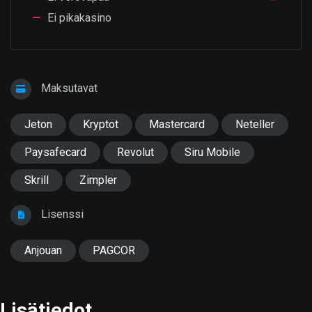
Ei pikakasino
Maksutavat
Jeton
Kryptot
Mastercard
Neteller
Paysafecard
Revolut
Siru Mobile
Skrill
Zimpler
Lisenssi
Anjouan
PAGCOR
Lisätiedot