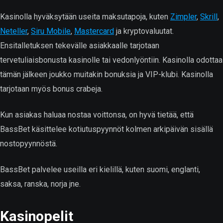
Kasinolla hyväksytään useita maksutapoja, kuten
Zimpler
,
Skrill
,
Neteller
,
Siru Mobile
,
Mastercard
ja kryptovaluutat.
Ensitalletuksen tekevälle asiakkaalle tarjotaan
tervetuliaisbonusta kasinolle tai vedonlyöntiin. Kasinolla odottaa
tämän jälkeen joukko muitakin bonuksia ja VIP-klubi. Kasinolla
tarjotaan myös bonus crabeja.
Kun asiakas haluaa nostaa voittonsa, on hyvä tietää, että
BassBet käsittelee kotiutuspyynnöt kolmen arkipäivän sisällä
nostopyynnöstä.
BassBet palvelee useilla eri kielillä, kuten suomi, englanti,
saksa, ranska, norja jne.
Kasinopelit