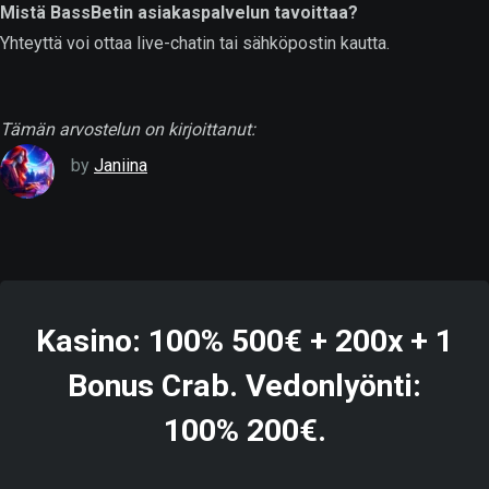
Mistä BassBetin asiakaspalvelun tavoittaa?
Yhteyttä voi ottaa live-chatin tai sähköpostin kautta.
Tämän arvostelun on kirjoittanut:
by
Janiina
Kasino: 100% 500€ + 200x + 1
Bonus Crab. Vedonlyönti:
100% 200€.