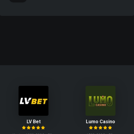
LV Bet
Lumo Casino