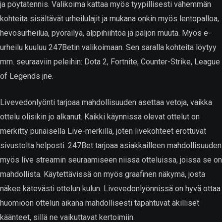
ja pöytätennis. Valikoima kattaa myös tyypillisesti vähemmän
kohteita sisältävät urheilulajit ja mukana onkin myös lentopalloa,
hevosurheilua, pyöräilyä, alppihiihtoa ja paljon muuta. Myös e-
urheilu kuuluu 247Betin valikoimaan. Sen saralla kohteita löytyy
mm. seuraaviin peleihin: Dota 2, Fortnite, Counter-Strike, League
of Legends jne.
Livevedonlyönti tarjoaa mahdollisuuden asettaa vetoja, vaikka
ottelu olisikin jo alkanut. Kaikki käynnissä olevat ottelut on
merkitty punaisella Live-merkillä, joten livekohteet erottuvat
sivustolta helposti. 247Bet tarjoaa asiakkailleen mahdollisuuden
myös live streamin seuraamiseen niissä otteluissa, joissa se on
mahdollista. Käytettävissä on myös graafinen näkymä, josta
näkee kätevästi ottelun kulun. Livevedonlyönnissä on hyvä ottaa
huomioon ottelun aikana mahdollisesti tapahtuvat äkilliset
käänteet, sillä ne vaikuttavat kertoimiin.