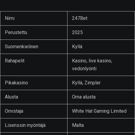
Nimi
247Bet
Perustettu
2025
Suomenkielinen
Kyllä
Rahapelit
Kasino, live kasino,
vedonlyönti
Pikakasino
Kyllä, Zimpler
Alusta
Oma alusta
Omistaja
White Hat Gaming Limited
Lisenssin myöntäjä
Malta