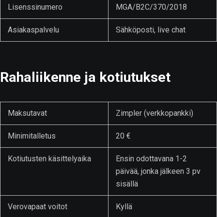
Lisenssinumero
MGA/B2C/370/2018
Asiakaspalvelu
Sähköposti, live chat
Rahaliikenne ja kotiutukset
Maksutavat
Zimpler (verkkopankki)
Minimitalletus
20 €
Kotiutusten käsittelyaika
Ensin odottavana 1-2
päivää, jonka jälkeen 3 pv
sisällä
Verovapaat voitot
Kyllä