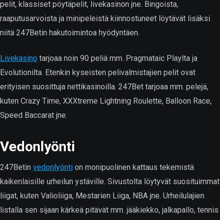
pelit, klassiset pöytäpelit, livekasinon jne. Bingoista,
raaputusarvoista ja minipeleistä kiinnostuneet löytävät lisäksi
niitä 247Betin hakutoimintoa hyödyntäen.
Livekasino
tarjoaa noin 90 peliä mm. Pragmataic Playlta ja
Evolutionilta. Etenkin kyseisten pelivalmistajien pelit ovat
erityisen suosittuja nettikasinoilla. 247Bet tarjoaa mm. pelejä,
kuten Crazy Time, XXXtreme Lightning Roulette, Balloon Race,
Speed Baccarat jne.
Vedonlyönti
247Betin
vedonlyönti
on monipuolinen kattaus tekemistä
kaikenlaisille urheilun ystäville. Sivustolta löytyvät suosituimmat
liigat, kuten Valioliiga, Mestarien Liiga, NBA jne. Urheilulajien
listalla sen sijaan kärkeä pitävät mm. jääkiekko, jalkapallo, tennis