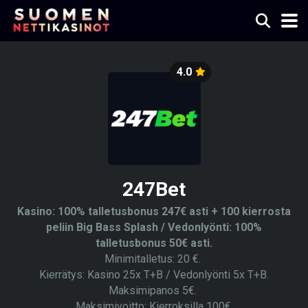
4.0
247Bet
Kasino: 100% talletusbonus 247€ asti + 100 kierrosta
peliin Big Bass Splash / Vedonlyönti: 100%
talletusbonus 50€ asti.
Minimitalletus: 20 €.
Kierrätys: Kasino 25x T+B / Vedonlyönti 5x T+B.
Maksimipanos 5€.
Maksimivoitto: Kierroksilla 100€.