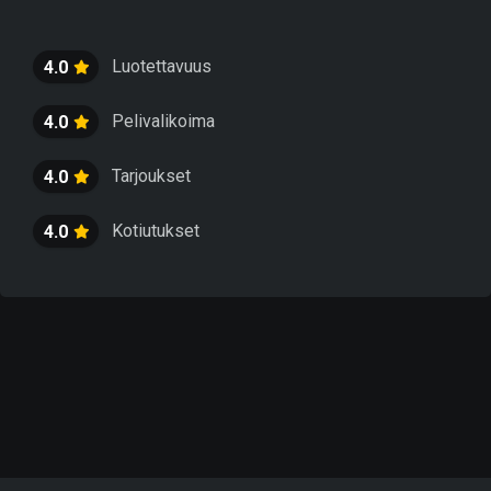
Luotettavuus
4.0
Pelivalikoima
4.0
Tarjoukset
4.0
Kotiutukset
4.0