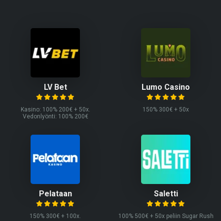
LV Bet
Lumo Casino
Kasino: 100% 200€ + 50x.
150% 300€ + 50x
Vedonlyönti: 100% 200€
Pelataan
Saletti
150% 300€ + 100x.
100% 500€ + 50x peliin Sugar Rush