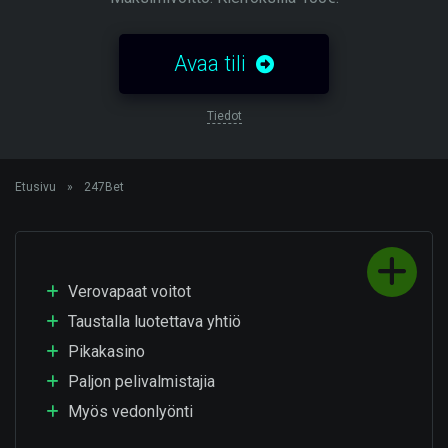
Avaa tili
Tiedot
Etusivu
»
247Bet
Verovapaat voitot
Taustalla luotettava yhtiö
Pikakasino
Paljon pelivalmistajia
Myös vedonlyönti