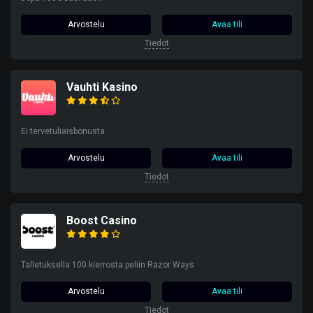
Arvostelu
Avaa tili
Tiedot
Vauhti Kasino
Ei tervetuliaisbonusta.
Arvostelu
Avaa tili
Tiedot
Boost Casino
Talletuksella 100 kierrosta peliin Razor Ways
Arvostelu
Avaa tili
Tiedot