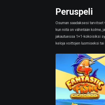
Peruspeli
Osuman saadaksesi tarvitset vä
kun niitä on vähintään kolme, 
jakautuessa 1×1-kokoisiksi symb
keloja voittojen luomiseksi tai