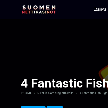
Etusivu
4 Fantastic Fis
Etusivu
»
SN kaikki Gambling artikkelit
»
4 Fantastic Fish Giga