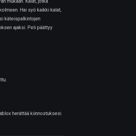
än mukaan. Kalat, jotka
kolmeen. Hai syö kaikki kalat,
si käteispalkintojen
oksen ajaksi. Peli päättyy
ttu.
gablox herättää kiinnostuksesi