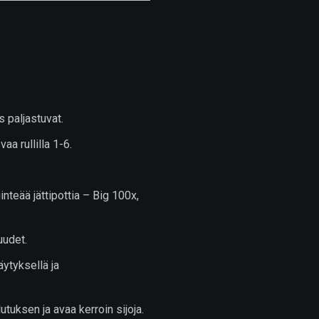
 paljastuvat.
aa rullilla 1-6.
inteää jättipottia – Big 100x,
uudet.
ytyksellä ja
uksen ja avaa kerroin sijoja.